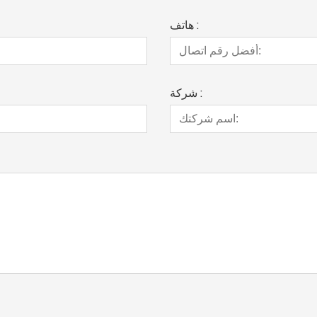
هاتف :
شركة :