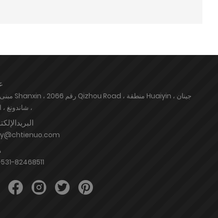
ع
، شاندونغ ، 
البريدالإلك
hy@chtienuo.com
ه
531-82468511