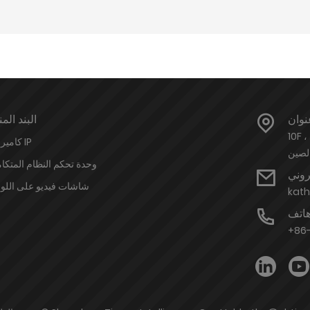
نوان
البند المن
10F ، مبنى Shanxin ، رقم 2066 Qizhou Road ، منطقة Huaiyin ، جينان
كاميرات IP
الصين
وحدة تحكم النظام المتكا
تروني
شاشات فيديو على اللو
kat
اتف
+86-