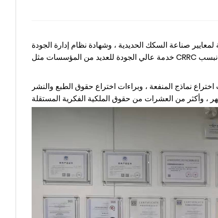
وشهادة نظام إدارة الجودة ISO 9001 ، وشهادة CRCC لأكاديمية علوم السكك الحديدية الصينية ، وأصبحنا موردًا ومزود
ت اختراع نماذج المنفعة ، وبراءات اختراع حقوق الطبع والنشر