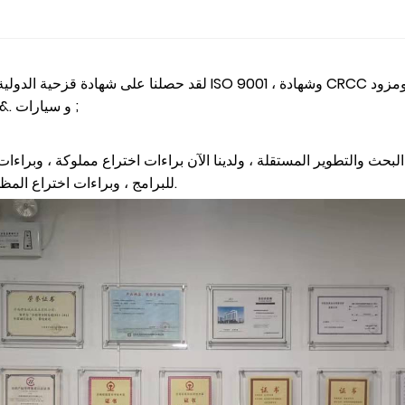
لقد حصلنا على شهادة قزحية الدولية لمعايير صناعة السكك الحديدية ، 
خدمة عالي الجودة للعديد من المؤسسات مثل CRRC و سيارات .&نبسب ;
البحث والتطوير المستقلة ، ولدينا الآن براءات اختراع مملوكة ، وبراءا
للبرامج ، وبراءات اختراع المظهر ، وأكثر من العشرات من حقوق الملكية الفكرية المستقلة.