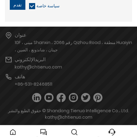
تقدم
سياسة خاصة
عنوان
10F ، مبنى Shanxin ، رقم 2066 Qizhou Road ، منطقة Huaiyin
، جينان ، شاندونغ ، الصين
البريدالإلكتروني
kathy@chtienuo.com
هاتف
+86-531-82468511
حقوق الطبع والنشر © Shandong Tienuo Intelligence Co.، Ltd.
kathy@chtienuo.com