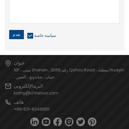
تقدم
سياسة خاصة
عنوان
10F ، مبنى Shanxin ، رقم 2066 Qizhou Road ، منطقة Huaiyin
، جينان ، شاندونغ ، الصين
البريدالإلكتروني
kathy@chtienuo.com
هاتف
+86-531-82468511