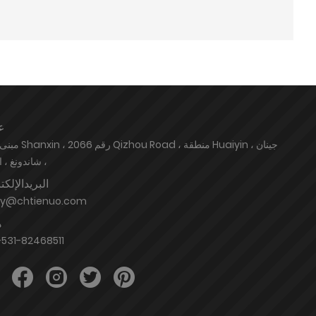
ع
، شاندونغ ، 
البريدالإلك
hy@chtienuo.com
ه
531-82468511