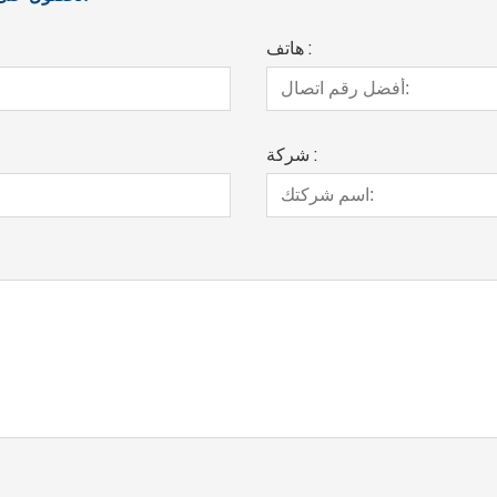
هاتف :
شركة :