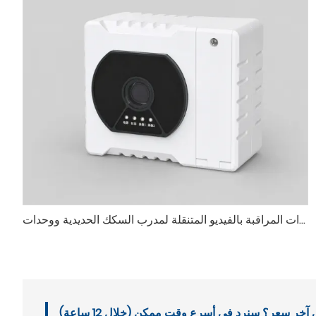
وحدات المراقبة بالفيديو المتنقلة لمدرب السكك الحديدية ووحدات EMU (نهاية المدربين)
خر سعر؟ سنرد في أسرع وقت ممكن (خلال 12 ساعة)