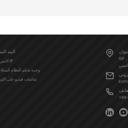
نوان
البند المن
10F ، مبنى Shanxin ، رقم 2066 Qizhou Road ، منطقة Huaiyin ، جينان
كاميرات IP
الصين
وحدة تحكم النظام المتكا
تروني
شاشات فيديو على اللو
kat
اتف
+86-