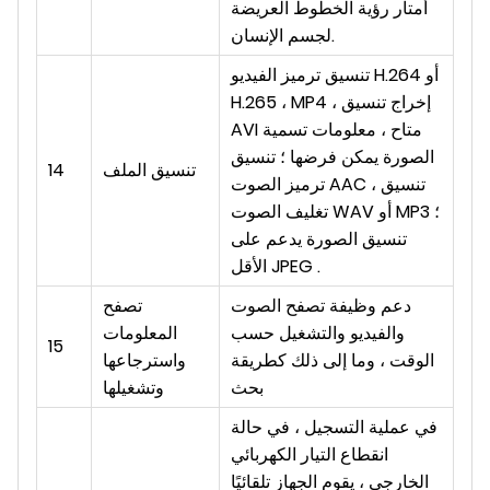
أمتار رؤية الخطوط العريضة
لجسم الإنسان.
تنسيق ترميز الفيديو H.264 أو
H.265 ، MP4 ، إخراج تنسيق
AVI متاح ، معلومات تسمية
الصورة يمكن فرضها ؛ تنسيق
تنسيق الملف
14
ترميز الصوت AAC ، تنسيق
تغليف الصوت WAV أو MP3 ؛
تنسيق الصورة يدعم على
الأقل JPEG .
دعم وظيفة تصفح الصوت
تصفح
والفيديو والتشغيل حسب
المعلومات
15
الوقت ، وما إلى ذلك كطريقة
واسترجاعها
بحث
وتشغيلها
في عملية التسجيل ، في حالة
انقطاع التيار الكهربائي
الخارجي ، يقوم الجهاز تلقائيًا