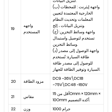
لتنزيل البيانات.
(ب) واجهة إيثرنت : للمحطات
الخارجية المعتمدة لتعيين
المعلمات وتحديث النظام
وتنزيل البيانات ، إلخ.
واجهه
19
(ج) واجهة وسائط التخزين:
المستخدم
تستخدم لتوصيل واستبدال
وسائط التخزين.
(د) واجهة الوصول إلى مصدر
طاقة السيارة: تُستخدم
للوصول إلى مصدر طاقة
السيارة وتوفير الطاقة للجهاز.
DC9 ~36V\DC18
مزود الطاقة
20
~75V\DC48 ~160V
أقل من 15Omm × 120mm ×
مقاس
21
10Omm أكده التصميم.
1000 جرام
وزن
22