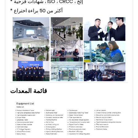
* شهادات قزحية ، ISO ، CRCC ، إلخ
* أكثر من 50 براءة اختراع
قائمة المعدات