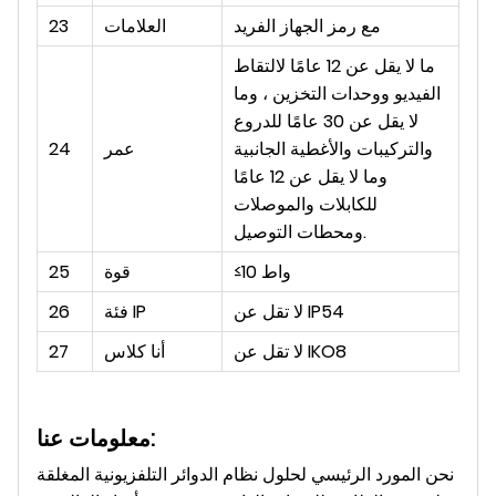
مع رمز الجهاز الفريد
العلامات
23
ما لا يقل عن 12 عامًا لالتقاط
الفيديو ووحدات التخزين ، وما
لا يقل عن 30 عامًا للدروع
والتركيبات والأغطية الجانبية
عمر
24
وما لا يقل عن 12 عامًا
للكابلات والموصلات
ومحطات التوصيل.
≤10 واط
قوة
25
لا تقل عن IP54
فئة IP
26
لا تقل عن IKO8
أنا كلاس
27
معلومات عنا:
نحن المورد الرئيسي لحلول نظام الدوائر التلفزيونية المغلقة