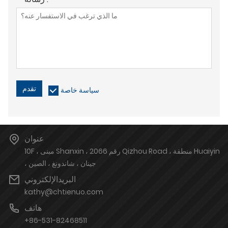
تقدم
سياسة خاصة
عنوان
10F ، مبنى Shanxin ، رقم 2066 Qizhou Road ، منطقة Huaiyin
، جينان ، شاندونغ ، الصين
البريدالإلكتروني
kathy@chtienuo.com
هاتف
+86-531-82468511