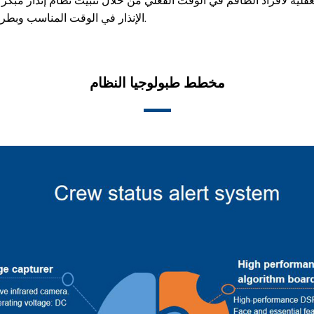
لية لأفراد الطاقم في الوقت الفعلي من خلال تثبيت نظام إنذار مبكر ذك
الإنذار في الوقت المناسب وبطريقة متدرجة للظروف السيئة مثل الإلهاء والمراقبة المتقطعة.
مخطط طبولوجيا النظام