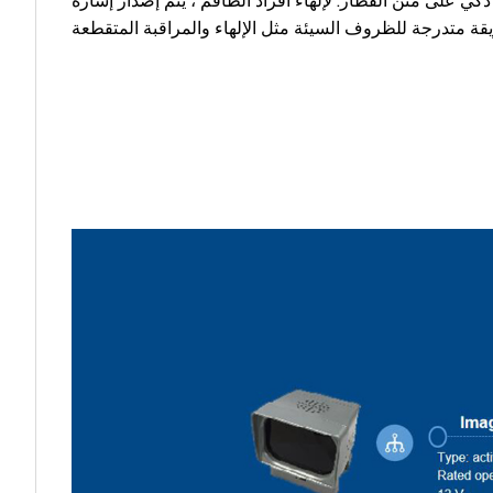
ي على متن القطار. لإلهاء أفراد الطاقم ، يتم إصدار إشارة