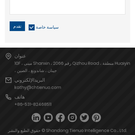
تقدم
سياسة خاصة
عنوان
10F ، مبنى Shanxin ، رقم 2066 Qizhou Road ، منطقة Huaiyin
، جينان ، شاندونغ ، الصين
البريدالإلكتروني
kathy@chtienuo.com
هاتف
+86-531-82468511
حقوق الطبع والنشر © Shandong Tienuo Intelligence Co.، Ltd.