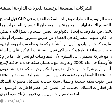
الشركات المصنعة الرئيسية للعربات الدارجة الصينية
قبل اندماج CNR و المسؤولية الاجتماعية للشركات ، كانت الشركات المصنعة الرئيسية للقاطرات وعربات السكك الحديدية في
لتابعة لهاتين المجموعتين. المصنعان الرئيسيان للقاطرات هما CRRC سيفانج و CRRC تشانغتشون
سكة حديدية مركبات شارك .، المحدودة . في عام 2004 ، في مفاوضات إدخال تكنولوجيا الصين انسجام ، نظرًا لأنه لا يمكن
ءات ، كان عليهم المشاركة في العطاء عن طريق مشروع مشترك أو نقل
ملية ، كانت بومباردييه أول من أنشأ شركة تشينغداو سيفانغ بومباردييه
نت سيفانغ قاطرة و كاواساكي ثقيل الصناعات للتركيز على سلسلة CRH2 . تحولت
ون مع شركة سيمنز ، إلى الستوم لأن المفاوضات لم تسر على ما يرام ؛
قدمت شركة سيمنز حلاً وسطًا في عام 2005 وتعاونت مع تانغشان سكة حديدية حافلة لإنتاج CRH3C. في عامي 2004 و 2005 ،
 من أربع شركات من خلال تقديمين للتكنولوجيا. سكة حديد تشانغهون
CRRC التابعة لمجموعة سكة حديد الصين الشمالية السابقة و CRRC تانغشان و سيفانغ قاطرة و بتوقيت جرينتش التابعة لمجموعة
الصين جنوب سكة حديدية و شمال سكة حديدية لتشكيل مجموعة السكك
معظم قطارات السكك الحديدية في الصين. في عصر قاطرات "فوشينغ " ،
انضمت سيارات بوزين إلى فريق الإنتاج مرة أخرى.
2024/04/16