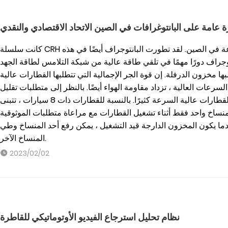
 عامة على البانتوغرافات في الصين الاتحاد الاقتصادي والنقدي
كانت سلسلة CRH هي الأساس للابتكار المستمر في القطارات عالية السرعة في الصين. لقد تطورت البانتوجراف أيضًا في هذه
وجراف دورًا مهمًا في تلقي طاقة عالية من شبكة التلامس لطاقة الجهد
ور التي يتطلبها مخزون الدرفلة. إن قوة الجر الإجمالية التي تتطلبها القطارات عالية
سرعات العالية ، تزداد مقاومة الهواء أيضًا. بالنظر إلى متطلبات تقليل
مقاومة الهواء والضوضاء ، يجب ألا يكون عدد المنساخ في القطارات عالية السرعة كثيرًا. بالنسبة للقطارات ذات 8 سيارات ، تتبنى
نساخ واحد فقط أثناء تشغيل القطارات مع مراعاة متطلبات الموثوقية
ندما يكون المخزون الدارجة قيد التشغيل ، يمكن رفع أحد المنساخ وطي
المنساخ الآخر.
2023/02/02
نظام تحليل استرجاع الفيديو الأوتوماتيكي للقاطرة