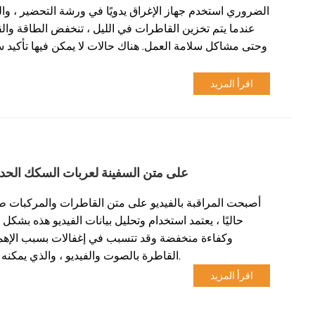
الضروري استخدم جهاز الإغراق يدويًا في ورشة التحضير ، والتي
عندما يتم تخزين القاطرات في الليل ، تنخفض الطاقة والقوة
وحتى مشاكل سلامة العمل. هناك حالات لا يمكن فيها تأكيد سب
اقرأ المزيد
كيف يمكن تحسين استخدام البيانات وتحليل نظام CCTV على متن السفينة لعربات السك
أصبحت المراقبة بالفيديو على متن القاطرات والمركبات ط
حاليًا ، يعتمد استخدام وتحليل بيانات الفيديو هذه بش
وكفاءة منخفضة وقد تتسبب في إغفالات بسبب الإهما
القاطرة بالصوت والفيديو ، والذي يمكنه تلقائيًا تحليل وتحديد الانتهاكات وتحسين كفاءة تحليل الفيديو بشكل كبير.
اقرأ المزيد