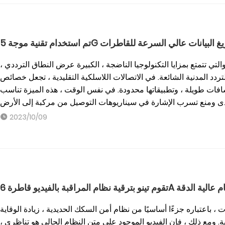
نجاح في حل تفريغ البيانات عالي السرعة للقاطرات
لليمتر عالية التردد 60 جيجا هرتز ، والتي تتمتع بمزايا التكنولوجيا الناضجة ، الكبيرة عرض النطاق الترددي ،
دد المدنية الشائعة. في الاتصالات اللاسلكية التقليدية ، تجعل خصائص
افات طويلة ، وتطبيقاتها محدودة. في نفس الوقت ، هذه الميزة تناسب
2023/10/09
مراقبة بالفيديو قاطرة 6A إلى نظام عالية الدقة
، باعتباره جزءًا أساسيًا من نظام أمن السكك الحديدية ، زيادة الوقاية
 ومع ذلك ، فإن الفيديو الموجود على متن النظام الحالي هو تناظري ،