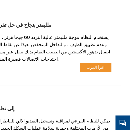
تم استخدام تقنية موجة 5G ملليمتر ب
يستخدم النظام موجة م
وعدم تطبيق الطيف ، والتداخل المنخفض بعيدًا عن نقاط التر
انتقال تدهور الأكسجين من الصعب القيام بذلك تنقل عبر مس
احتياجات الاتصالات قصيرة المدى ومنع تسرب الإشارة في سيناريوهات التوصيل من مركبة إلى الأرض.
اقرأ المزيد
تقوم تينو بترقية نظام ال
يمكن للنظام الفرعي لمراقبة وتسجيل الفيديو الآلي للقاطرات 
من الأزمات المختلفة وحماية سلامة عمليات السكك الحديدية.