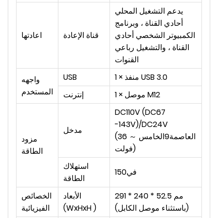
يدعم التشغيل المحلي
أحادي القناة ، وبرنامج
الكمبيوتر الشخصي أحادي
قناة الإعادة
اعادتها
القناة ، والتشغيل رباعي
القنوات
1 × منفذ USB 3.0
USB
واجهه
المستخدم
1 × موصل M12
إنترنت
DC110V (DC67
-143V)
/
DC24V
مدخل
العاصمة
9
الخامس ～ 36
(
مزود
)
فولت
الطاقة
استهلاك
في
150
الطاقة
291 * 240 * 52.5 مم
الأبعاد
الخصائص
(باستثناء موصل الكابل)
(WxHxH )
الفيزيائية