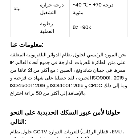
0 درجة
7
0 ℃ - +
4
-
درجة حرارة
بيئة
مئوية
التشغيل
رطوبة
8٪ -90٪
العملية
معلومات عنا:
نحن المورد الرئيسي لحلول نظام الدوائر التلفزيونية المغلقة
IP على متن الطائرة للعربات الدارجة في جميع أنحاء العالم.
مقرها في جينان شاندونغ ، الصين ؛ مع أكثر من 21 عامًا من
الخبرة ، لقد حصلنا على شهادات قزحية و ISO9001 : 2015 و
ISO45001 : 2018 و ISO14001 : 2015 و CRCC وما إلى ذلك
بالإضافة إلى أكثر من 50 براءة اختراع.
حلولنا لأمن عبور السكك الحديدية على النحو
التالي:
حلول نظام CCTV للعربات الدوارة (قطار الركاب ، EMU ،